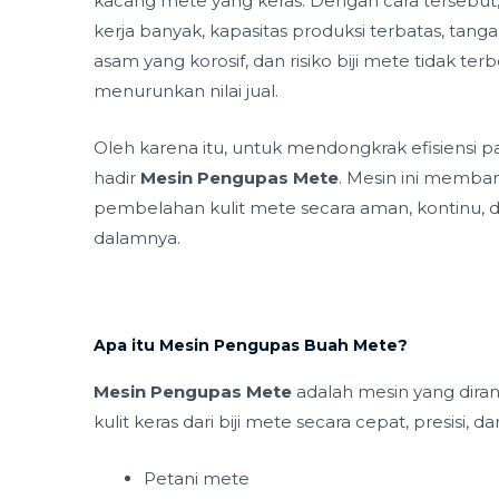
kacang mete yang keras. Dengan cara tersebu
kerja banyak, kapasitas produksi terbatas, tang
asam yang korosif, dan risiko biji mete tidak te
menurunkan nilai jual.
Oleh karena itu, untuk mendongkrak efisiensi p
hadir
Mesin Pengupas Mete
. Mesin ini memb
pembelahan kulit mete secara aman, kontinu, d
dalamnya.
Apa itu Mesin Pengupas Buah Mete?
Mesin Pengupas Mete
adalah mesin yang dir
kulit keras dari biji mete secara cepat, presisi, da
Petani mete