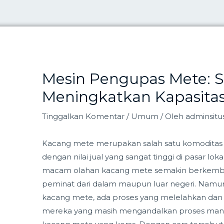
Mesin Pengupas Mete: S
PRODUK
KATEGORI
LIMBAH
MESIN PETERN
Meningkatkan Kapasitas
Tinggalkan Komentar
/
Umum
/ Oleh
adminsitu
Kacang mete merupakan salah satu komodita
dengan nilai jual yang sangat tinggi di pasar lo
macam olahan kacang mete semakin berkemba
peminat dari dalam maupun luar negeri. Namun, 
kacang mete, ada proses yang melelahkan dan b
mereka yang masih mengandalkan proses manua