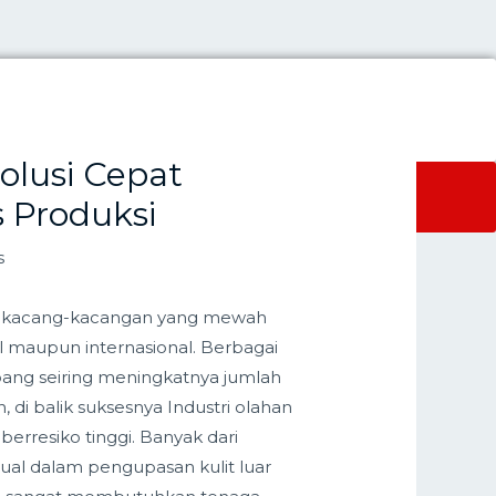
Hubungi Kami
olusi Cepat
AKAN
PERIKANAN
VIDEO MESIN
 Produksi
s
s kacang-kacangan yang mewah
kal maupun internasional. Berbagai
ng seiring meningkatnya jumlah
di balik suksesnya Industri olahan
erresiko tinggi. Banyak dari
l dalam pengupasan kulit luar