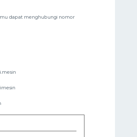
 kamu dapat menghubungi nomor
i.mesin
rimesin
n