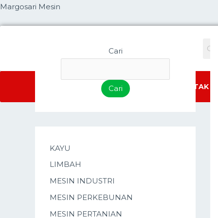
Lewati
Margosari Mesin
ke
konten
Cari
HOME
TENTANG KAMI
KONTAK
Cari
KAYU
LIMBAH
MESIN INDUSTRI
MESIN PERKEBUNAN
MESIN PERTANIAN