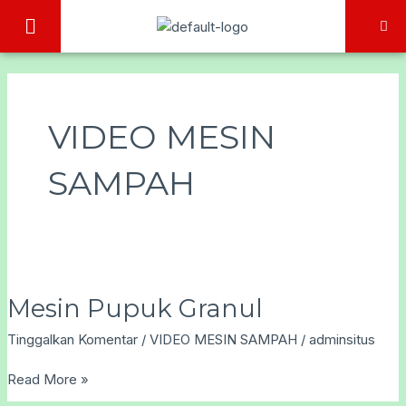
Lewati
Menu
ke
konten
VIDEO MESIN
SAMPAH
Mesin
Mesin Pupuk Granul
Pupuk
Tinggalkan Komentar
/
VIDEO MESIN SAMPAH
/
adminsitus
Granul
Read More »