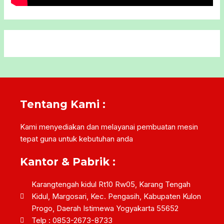
Tentang Kami :
Kami menyediakan dan melayanai pembuatan mesin
tepat guna untuk kebutuhan anda
Kantor & Pabrik :
Karangtengah kidul Rt10 Rw05, Karang Tengah
Kidul, Margosari, Kec. Pengasih, Kabupaten Kulon
Progo, Daerah Istimewa Yogyakarta 55652
Telp : 0853-2673-8733