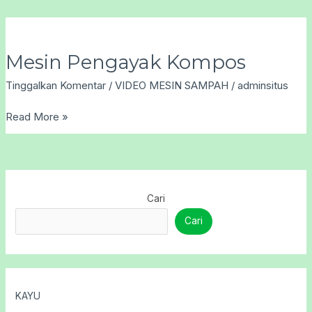
Mesin
Mesin Pengayak Kompos
Pengayak
Tinggalkan Komentar
/
VIDEO MESIN SAMPAH
/
adminsitus
Kompos
Read More »
Cari
Cari
KAYU