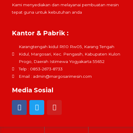
Kami menyediakan dan melayanai pembuatan mesin
tepat guna untuk kebutuhan anda
Kantor & Pabrik :
Karangtengah kidul Rt10 Rw05, Karang Tengah
Kidul, Margosari, Kec. Pengasih, Kabupaten Kulon
Progo, Daerah Istimewa Yogyakarta 55652
Telp : 0853-2673-8733
Email :
admin@margosarimesin.com
Media Sosial
F
T
Y
a
w
o
c
i
u
e
t
t