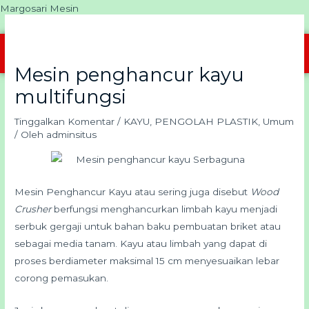
Lewati
Margosari Mesin
ke
konten
Menu
Mesin penghancur kayu
multifungsi
Tinggalkan Komentar
/
KAYU
,
PENGOLAH PLASTIK
,
Umum
/ Oleh
adminsitus
Mesin Penghancur Kayu atau sering juga disebut
Wood
Crusher
berfungsi menghancurkan limbah kayu menjadi
serbuk gergaji untuk bahan baku pembuatan briket atau
sebagai media tanam. Kayu atau limbah yang dapat di
proses berdiameter maksimal 15 cm menyesuaikan lebar
corong pemasukan.