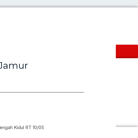
PERIKANAN
VIDEO MESIN
 Jamur
________________________________________
gah Kidul RT 10/05
N
VIDEO MESIN