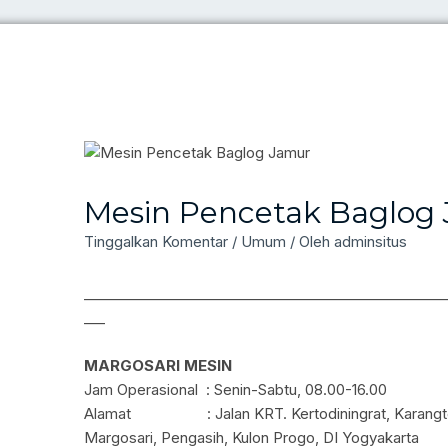
PRODUK
KATEGORI
LIMBAH
MESIN PETERNAKAN
Mesin Pencetak Baglog
ori
Tinggalkan Komentar
/
Umum
/ Oleh
adminsitus
___________________________________________________
___
MARGOSARI MESIN
Jam Operasional : Senin-Sabtu, 08.00-16.00
Alamat : Jalan KRT. Kertodiningrat, Karangten
ori
LIMBAH
MESIN PETERNAKAN
PERIKANA
Margosari, Pengasih, Kulon Progo, DI Yogyakarta