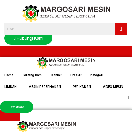
Lewati
ke
konten
Hubungi Kami
Menu
Home
Tentang Kami
Kontak
Produk
Kategori
LIMBAH
MESIN PETERNAKAN
PERIKANAN
VIDEO MESIN
Whatsapp
Menu