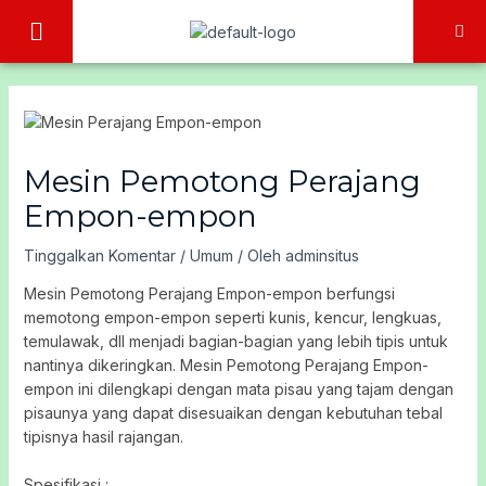
Lewati
Menu
ke
konten
Mesin Pemotong Perajang
Empon-empon
Tinggalkan Komentar
/
Umum
/ Oleh
adminsitus
Mesin Pemotong Perajang Empon-empon berfungsi
memotong empon-empon seperti kunis, kencur, lengkuas,
temulawak, dll menjadi bagian-bagian yang lebih tipis untuk
nantinya dikeringkan. Mesin Pemotong Perajang Empon-
empon ini dilengkapi dengan mata pisau yang tajam dengan
pisaunya yang dapat disesuaikan dengan kebutuhan tebal
tipisnya hasil rajangan.
Spesifikasi :