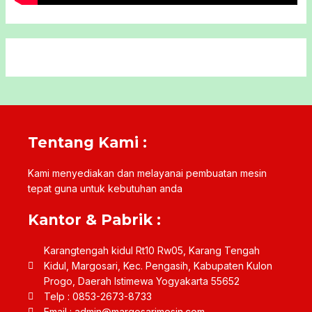
Tentang Kami :
Kami menyediakan dan melayanai pembuatan mesin
tepat guna untuk kebutuhan anda
Kantor & Pabrik :
Karangtengah kidul Rt10 Rw05, Karang Tengah
Kidul, Margosari, Kec. Pengasih, Kabupaten Kulon
Progo, Daerah Istimewa Yogyakarta 55652
Telp : 0853-2673-8733
Email :
admin@margosarimesin.com