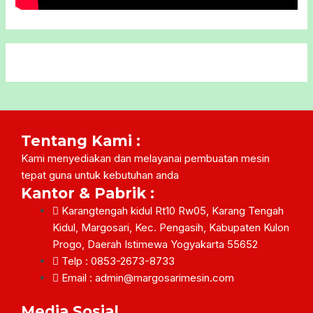
Tentang Kami :
Kami menyediakan dan melayanai pembuatan mesin
tepat guna untuk kebutuhan anda
Kantor & Pabrik :
Karangtengah kidul Rt10 Rw05, Karang Tengah
Kidul, Margosari, Kec. Pengasih, Kabupaten Kulon
Progo, Daerah Istimewa Yogyakarta 55652
Telp : 0853-2673-8733
Email :
admin@margosarimesin.com
Media Sosial