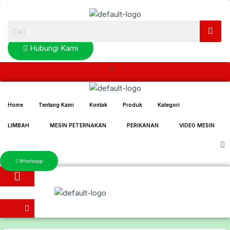
Lewati
ke
konten
Hubungi Kami
Menu
Home
Tentang Kami
Kontak
Produk
Kategori
LIMBAH
MESIN PETERNAKAN
PERIKANAN
VIDEO MESIN
Whatsapp
Menu