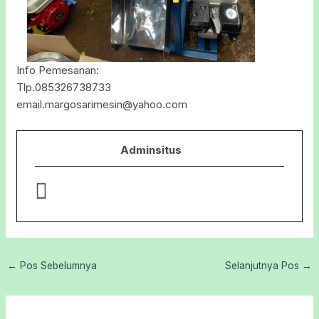
Info Pemesanan:
Tlp.085326738733
email.margosarimesin@yahoo.com
Adminsitus
←
Pos Sebelumnya
Selanjutnya Pos
→